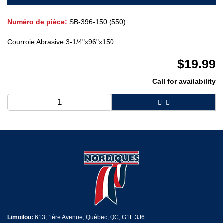
Numéro de pièce:
SB-396-150 (550)
Courroie Abrasive 3-1/4"x96"x150
$
19.99
Call for availability
Limoilou:
613, 1ère Avenue, Québec, QC, G1L 3J6