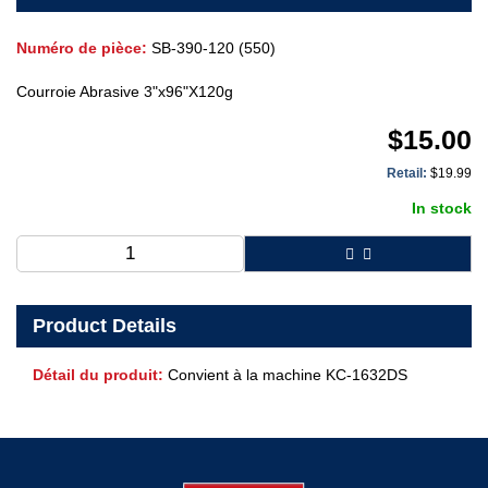
Numéro de pièce:
SB-390-120 (550)
Courroie Abrasive 3"x96"X120g
$
15.00
Retail:
$
19.99
In stock
Product Details
Détail du produit:
Convient à la machine KC-1632DS