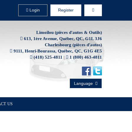
Login
Register
Limoilou (pièces d'autos & Outils)
613, 1ère Avenue, Québec, QC, G1L 3J6
Charlesbourg (pièces d'autos)
9111, Henri-Bourassa, Québec, QC, G1G 4E5
(418) 525-4811
|
1 (800) 463-4811
Language
CT US