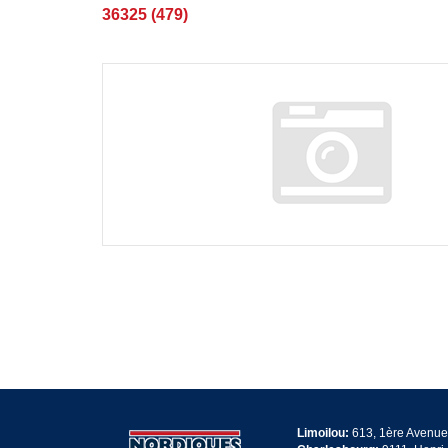
36325 (479)
Limoilou:
613, 1ère Avenue