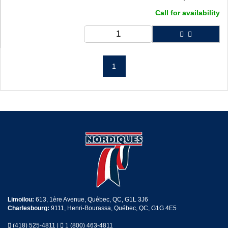
Call for availability
1
Limoilou:
613, 1ère Avenue, Québec, QC, G1L 3J6
Charlesbourg:
9111, Henri-Bourassa, Québec, QC, G1G 4E5
(418) 525-4811
|
1 (800) 463-4811